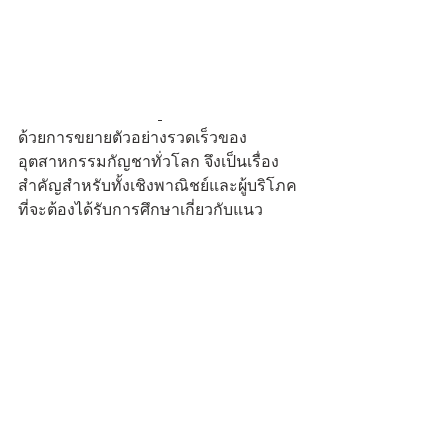
ด้วยการขยายตัวอย่างรวดเร็วของ
อุตสาหกรรมกัญชาทั่วโลก จึงเป็นเรื่อง
สำคัญสำหรับทั้งเชิงพาณิชย์และผู้บริโภค
ที่จะต้องได้รับการศึกษาเกี่ยวกับแนว
ปฏิบัติที่ดีที่สุด เพื่อจะได้รู้ว่าจะเข้าถึง
กัญชาคุณภาพดีที่สุดสำหรับวัตถุประสงค์
ทางการแพทย์ได้จากที่ใด CUMCS-GAP 
ครอบคลุมการขยายพันธุ์กัญชาทางการ
แพทย์ การเพาะปลูก และกระบวนการ
หลังการเก็บเกี่ยว และเป็นไปตามทั้ง
แนวทางของ GACP ขององค์การอนามัย
โลกและองค์การยาแห่งยุโรป องค์กรที่
ผ่านการรับรองจะได้รับทั้งใบรับรอง 